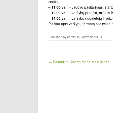
centrą.
– 11.00 val.
– vadovų pasitarimas, start
– 12.00 val
. – varžybų pradžia,
stilius 
–
14.00 val.
– varžybų nugalėtojų ir pri
Plačiau apie varžybų formatą skaitykite
Published by
admin
, in
Laisvasis stilius
.
Post navigation
← Pasaulinė Sniego diena Mostiškėse