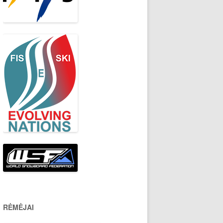
RĖMĖJAI