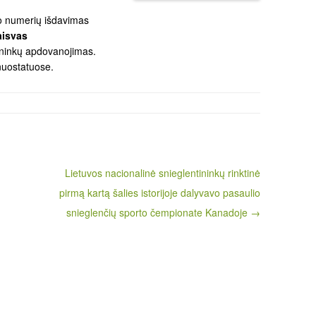
o numerių išdavimas
laisvas
zininkų apdovanojimas.
nuostatuose
.
Lietuvos nacionalinė snieglentininkų rinktinė
pirmą kartą šalies istorijoje dalyvavo pasaulio
snieglenčių sporto čempionate Kanadoje →