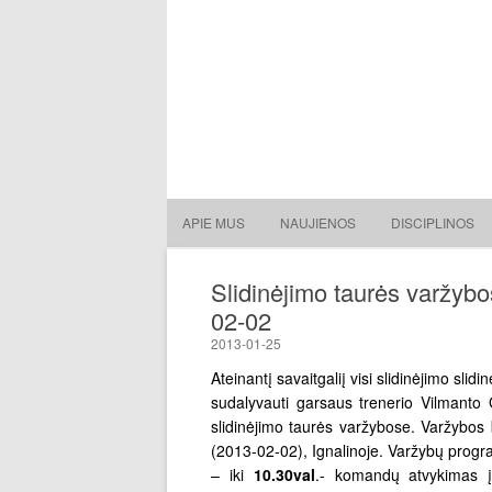
Lietuvos nacionalinė slidin
Lietuvos nacionalinė slidinėjimo asociacija
APIE MUS
NAUJIENOS
DISCIPLINOS
Slidinėjimo taurės varžybo
02-02
2013-01-25
Ateinantį savaitgaliį visi slidinėjimo slid
sudalyvauti garsaus trenerio Vilmanto 
slidinėjimo taurės varžybose. Varžybos
(2013-02-02), Ignalinoje. Varžybų progr
– iki
10.30val
.- komandų atvykimas į