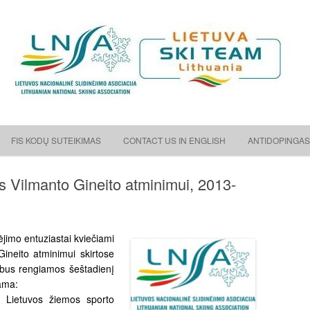
ėjimo asociacija
Skip to content
FIS KODŲ SUTEIKIMAS
CONTACT US IN ENGLISH
ANTIDOPINGAS
s Vilmanto Gineito atminimui, 2013-
inėjimo entuziastai kviečiami
Gineito atminimui skirtose
 bus rengiamos šeštadienį
ama:
 Lietuvos žiemos sporto