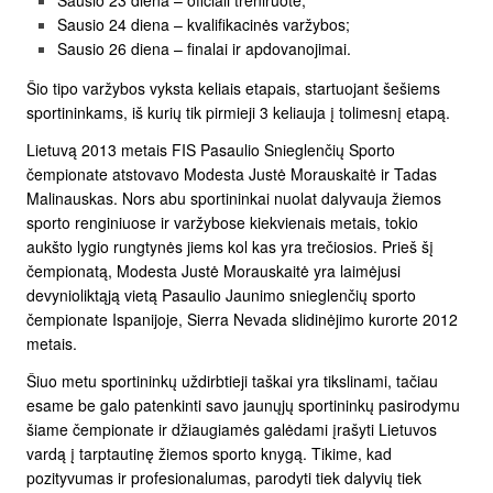
Sausio 23 diena – oficiali treniruotė;
Sausio 24 diena – kvalifikacinės varžybos;
Sausio 26 diena – finalai ir apdovanojimai.
Šio tipo varžybos vyksta keliais etapais, startuojant šešiems
sportininkams, iš kurių tik pirmieji 3 keliauja į tolimesnį etapą.
Lietuvą 2013 metais FIS Pasaulio Snieglenčių Sporto
čempionate atstovavo Modesta Justė Morauskaitė ir Tadas
Malinauskas. Nors abu sportininkai nuolat dalyvauja žiemos
sporto renginiuose ir varžybose kiekvienais metais, tokio
aukšto lygio rungtynės jiems kol kas yra trečiosios. Prieš šį
čempionatą, Modesta Justė Morauskaitė yra laimėjusi
devynioliktąją vietą Pasaulio Jaunimo snieglenčių sporto
čempionate Ispanijoje, Sierra Nevada slidinėjimo kurorte 2012
metais.
Šiuo metu sportininkų uždirbtieji taškai yra tikslinami, tačiau
esame be galo patenkinti savo jaunųjų sportininkų pasirodymu
šiame čempionate ir džiaugiamės galėdami įrašyti Lietuvos
vardą į tarptautinę žiemos sporto knygą. Tikime, kad
pozityvumas ir profesionalumas, parodyti tiek dalyvių tiek