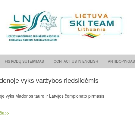
ėjimo asociacija
Skip to content
FIS KODŲ SUTEIKIMAS
CONTACT US IN ENGLISH
ANTIDOPINGAS
onoje vyks varžybos riedslidėmis
je vyks Madonos taurė ir Latvijos čempionato pirmasis
čia>>