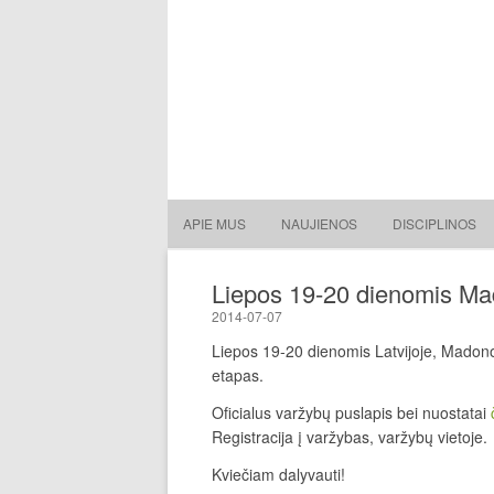
Lietuvos nacionalinė slidin
Lietuvos nacionalinė slidinėjimo asociacija
APIE MUS
NAUJIENOS
DISCIPLINOS
Liepos 19-20 dienomis Mad
2014-07-07
Liepos 19-20 dienomis Latvijoje, Madono
etapas.
Oficialus varžybų puslapis bei nuostatai
Registracija į varžybas, varžybų vietoje.
Kviečiam dalyvauti!