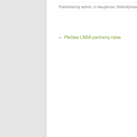
Published by
admin
, in
Naujienos
,
Slidinėjimas
Post navigation
← Plečiasi LNSA partnerių ratas