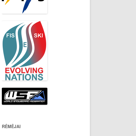
RĖMĖJAI