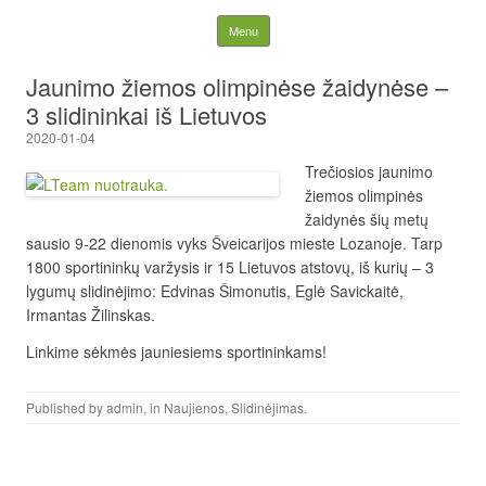
Lietuvos nacionalinė
Skip to content
Menu
slidinėjimo asociacija
Jaunimo žiemos olimpinėse žaidynėse –
3 slidininkai iš Lietuvos
2020-01-04
Trečiosios jaunimo
žiemos olimpinės
žaidynės šių metų
sausio 9-22 dienomis vyks Šveicarijos mieste Lozanoje. Tarp
1800 sportininkų varžysis ir 15 Lietuvos atstovų, iš kurių – 3
lygumų slidinėjimo: Edvinas Šimonutis, Eglė Savickaitė,
Irmantas Žilinskas.
Linkime sėkmės jauniesiems sportininkams!
Published by
admin
, in
Naujienos
,
Slidinėjimas
.