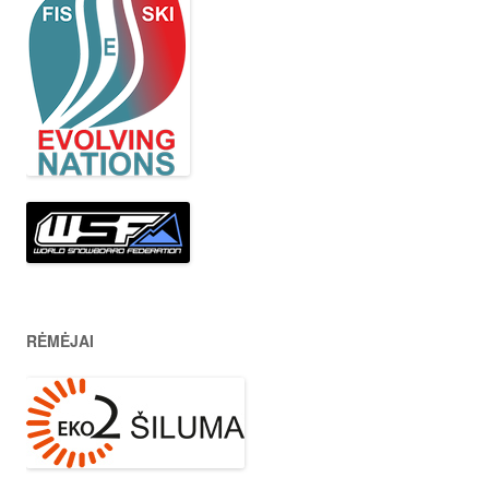
RĖMĖJAI