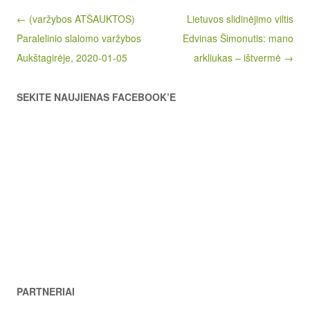
Post navigation
← (varžybos ATŠAUKTOS)
Lietuvos slidinėjimo viltis
Paralelinio slalomo varžybos
Edvinas Šimonutis: mano
Aukštagirėje, 2020-01-05
arkliukas – ištvermė →
SEKITE NAUJIENAS FACEBOOK’E
PARTNERIAI