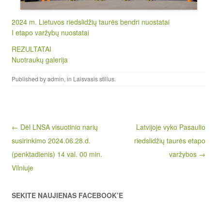
2024 m. Lietuvos riedslidžių taurės bendri nuostatai
I etapo varžybų nuostatai
REZULTATAI
Nuotraukų galerija
Published by
admin
, in
Laisvasis stilius
.
Post navigation
← Dėl LNSA visuotinio narių
Latvijoje vyko Pasaulio
susirinkimo 2024.06.28.d.
riedslidžių taurės etapo
(penktadienis) 14 val. 00 min.
varžybos →
Vilniuje
SEKITE NAUJIENAS FACEBOOK’E