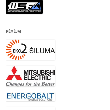
RĖMĖJAI