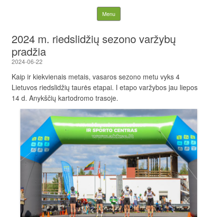
Lietuvos nacionalinė
Skip to content
Menu
slidinėjimo asociacija
2024 m. riedslidžių sezono varžybų
pradžia
2024-06-22
Kaip ir kiekvienais metais, vasaros sezono metu vyks 4
Lietuvos riedslidžių taurės etapai. I etapo varžybos jau liepos
14 d. Anykščių kartodromo trasoje.