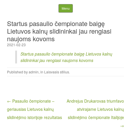
Lietuvos nacionalinė
Skip to content
Menu
slidinėjimo asociacija
Startus pasaulio čempionate baigę
Lietuvos kalnų slidininkai jau rengiasi
naujoms kovoms
2021-02-23
Startus pasaulio čempionate baigę Lietuvos kalnų
slidininkai jau rengiasi naujoms kovoms
Published by
admin
, in
Laisvasis stilius
.
Post navigation
← Pasaulio čempionate –
Andrejus Drukarovas triumfavo
geriausias Lietuvos kalnų
atvirajame Lietuvos kalnų
slidinėjimo istorijoje rezultatas
slidinėjimo čempionate Italijoje
→