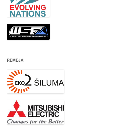
RĖMĖJAI