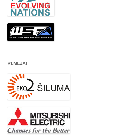
RĖMĖJAI