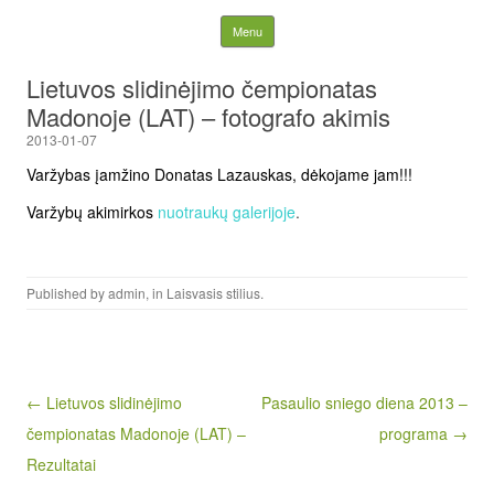
Lietuvos nacionalinė
Skip to content
Menu
slidinėjimo asociacija
Lietuvos slidinėjimo čempionatas
Madonoje (LAT) – fotografo akimis
2013-01-07
Varžybas įamžino Donatas Lazauskas, dėkojame jam!!!
Varžybų akimirkos
nuotraukų galerijoje
.
Published by
admin
, in
Laisvasis stilius
.
Post navigation
← Lietuvos slidinėjimo
Pasaulio sniego diena 2013 –
čempionatas Madonoje (LAT) –
programa →
Rezultatai