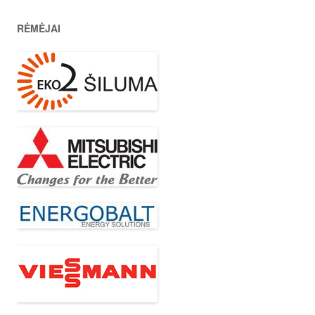
RĖMĖJAI