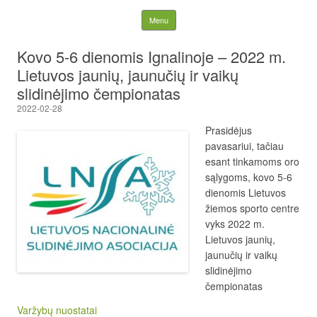
Lietuvos nacionalinė
Skip to content
Menu
slidinėjimo asociacija
Kovo 5-6 dienomis Ignalinoje – 2022 m.
Lietuvos jaunių, jaunučių ir vaikų
slidinėjimo čempionatas
2022-02-28
Prasidėjus
pavasariui, tačiau
esant tinkamoms oro
sąlygoms, kovo 5-6
dienomis Lietuvos
žiemos sporto centre
vyks 2022 m.
Lietuvos jaunių,
jaunučių ir vaikų
slidinėjimo
čempionatas
Varžybų nuostatai