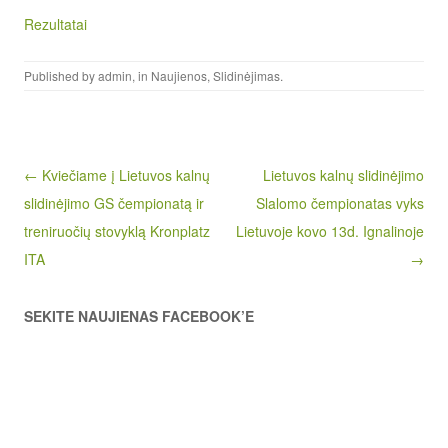
Rezultatai
Published by
admin
, in
Naujienos
,
Slidinėjimas
.
Post navigation
← Kviečiame į Lietuvos kalnų
Lietuvos kalnų slidinėjimo
slidinėjimo GS čempionatą ir
Slalomo čempionatas vyks
treniruočių stovyklą Kronplatz
Lietuvoje kovo 13d. Ignalinoje
ITA
→
SEKITE NAUJIENAS FACEBOOK’E