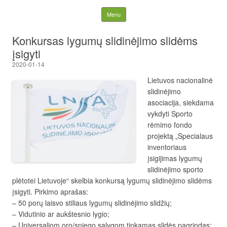
Lietuvos nacionalinė
Skip to content
Menu
slidinėjimo asociacija
Konkursas lygumų slidinėjimo slidėms
įsigyti
2020-01-14
Lietuvos nacionalinė
slidinėjimo
asociacija, siekdama
vykdyti Sporto
rėmimo fondo
projektą „Specialaus
inventoriaus
įsigijimas lygumų
slidinėjimo sporto
plėtotei Lietuvoje“ skelbia konkursą lygumų slidinėjimo slidėms
įsigyti. Pirkimo aprašas:
– 50 porų laisvo stiliaus lygumų slidinėjimo slidžių;
– Vidutinio ar aukštesnio lygio;
– Universaliom oro/sniego sąlygom tinkamas slidės pagrindas;