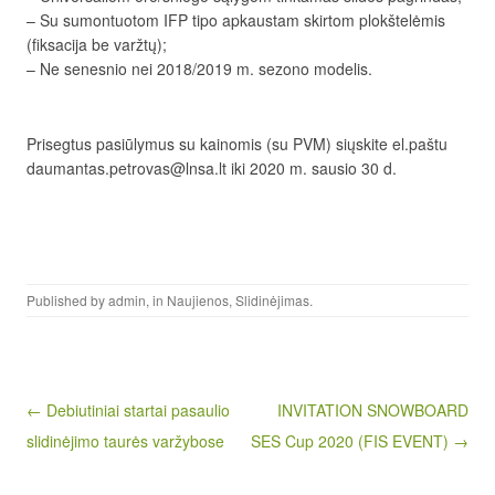
– Su sumontuotom IFP tipo apkaustam skirtom plokštelėmis
(fiksacija be varžtų);
– Ne senesnio nei 2018/2019 m. sezono modelis.
Prisegtus pasiūlymus su kainomis (su PVM) siųskite el.paštu
daumantas.petrovas@lnsa.lt iki 2020 m. sausio 30 d.
Published by
admin
, in
Naujienos
,
Slidinėjimas
.
Post navigation
← Debiutiniai startai pasaulio
INVITATION SNOWBOARD
slidinėjimo taurės varžybose
SES Cup 2020 (FIS EVENT) →