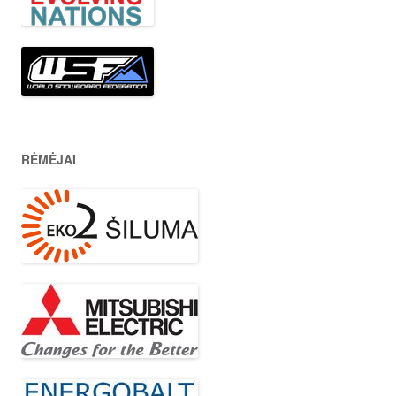
RĖMĖJAI