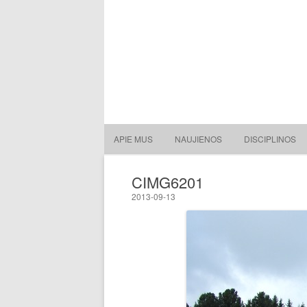
Lietuvos nacionalinė slidin
Lietuvos nacionalinė slidinėjimo asociacija
APIE MUS
NAUJIENOS
DISCIPLINOS
CIMG6201
2013-09-13