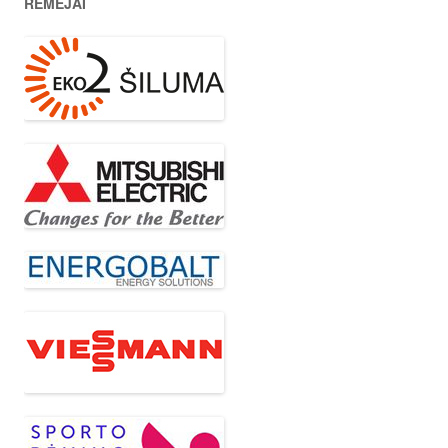
RĖMĖJAI