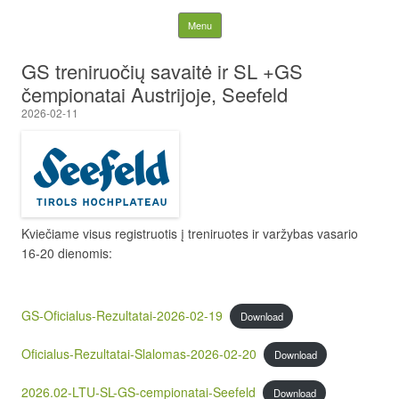
Lietuvos nacionalinė
Skip to content
Menu
slidinėjimo asociacija
GS treniruočių savaitė ir SL +GS
čempionatai Austrijoje, Seefeld
2026-02-11
Kviečiame visus registruotis į treniruotes ir varžybas vasario
16-20 dienomis:
GS-Oficialus-Rezultatai-2026-02-19
Download
Oficialus-Rezultatai-Slalomas-2026-02-20
Download
2026.02-LTU-SL-GS-cempionatai-Seefeld
Download