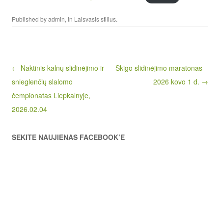
Published by
admin
, in
Laisvasis stilius
.
Post navigation
← Naktinis kalnų slidinėjimo ir
Skigo slidinėjimo maratonas –
snieglenčių slalomo
2026 kovo 1 d. →
čempionatas Liepkalnyje,
2026.02.04
SEKITE NAUJIENAS FACEBOOK’E