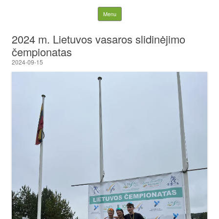
Lietuvos nacionalinė
Skip to content
Menu
slidinėjimo asociacija
2024 m. Lietuvos vasaros slidinėjimo
čempionatas
2024-09-15