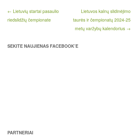
Post navigation
← Lietuvių startai pasaulio
Lietuvos kalnų slidinėjimo
riedslidžių čempionate
taurės ir čempionatų 2024-25
metų varžybų kalendorius →
SEKITE NAUJIENAS FACEBOOK’E
PARTNERIAI