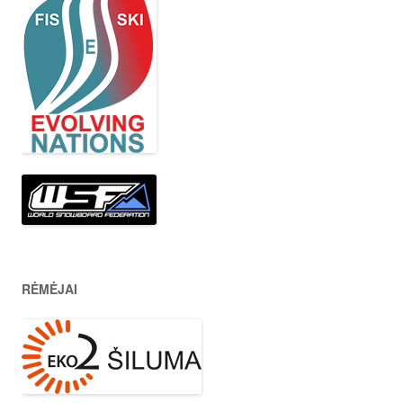
RĖMĖJAI