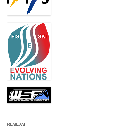
RĖMĖJAI