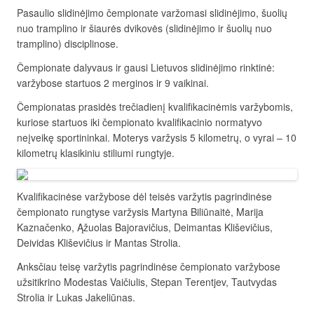
Pasaulio slidinėjimo čempionate varžomasi slidinėjimo, šuolių
nuo tramplino ir šiaurės dvikovės (slidinėjimo ir šuolių nuo
tramplino) disciplinose.
Čempionate dalyvaus ir gausi Lietuvos slidinėjimo rinktinė:
varžybose startuos 2 merginos ir 9 vaikinai.
Čempionatas prasidės trečiadienį kvalifikacinėmis varžybomis,
kuriose startuos iki čempionato kvalifikacinio normatyvo
neįveikę sportininkai. Moterys varžysis 5 kilometrų, o vyrai – 10
kilometrų klasikiniu stiliumi rungtyje.
Kvalifikacinėse varžybose dėl teisės varžytis pagrindinėse
čempionato rungtyse varžysis Martyna Biliūnaitė, Marija
Kaznačenko, Ąžuolas Bajoravičius, Deimantas Kliševičius,
Deividas Kliševičius ir Mantas Strolia.
Anksčiau teisę varžytis pagrindinėse čempionato varžybose
užsitikrino Modestas Vaičiulis, Stepan Terentjev, Tautvydas
Strolia ir Lukas Jakeliūnas.