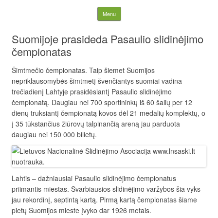
Lietuvos nacionalinė
Skip to content
Menu
slidinėjimo asociacija
Suomijoje prasideda Pasaulio slidinėjimo
čempionatas
Šimtmečio čempionatas. Taip šiemet Suomijos
nepriklausomybės šimtmetį švenčiantys suomiai vadina
trečiadienį Lahtyje prasidėsiantį Pasaulio slidinėjimo
čempionatą. Daugiau nei 700 sportininkų iš 60 šalių per 12
dienų truksiantį čempionatą kovos dėl 21 medalių komplektų, o
į 35 tūkstančius žiūrovų talpinančią areną jau parduota
daugiau nei 150 000 bilietų.
Lahtis – dažniausiai Pasaulio slidinėjimo čempionatus
priimantis miestas. Svarbiausios slidinėjimo varžybos šia vyks
jau rekordinį, septintą kartą. Pirmą kartą čempionatas šiame
pietų Suomijos mieste įvyko dar 1926 metais.