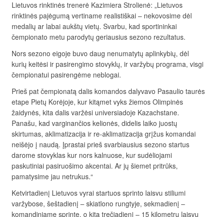
Lietuvos rinktinės trenerė Kazimiera Strolienė: „Lietuvos
rinktinės pajėgumą vertiname realistiškai – nekovosime dėl
medalių ar labai aukštų vietų. Svarbu, kad sportininkai
čempionato metu parodytų geriausius sezono rezultatus.
Nors sezono eigoje buvo daug nenumatytų aplinkybių, dėl
kurių keitėsi ir pasirengimo stovyklų, ir varžybų programa, visgi
čempionatui pasirengėme neblogai.
Prieš pat čempionatą dalis komandos dalyvavo Pasaulio taurės
etape Pietų Korėjoje, kur kitąmet vyks žiemos Olimpinės
žaidynės, kita dalis varžėsi universiadoje Kazachstane.
Panašu, kad varginančios kelionės, didelis laiko juostų
skirtumas, aklimatizacija ir re-aklimatizacija grįžus komandai
neišėjo į naudą. Įprastai prieš svarbiausius sezono startus
darome stovyklas kur nors kalnuose, kur sudėliojami
paskutiniai pasiruošimo akcentai. Ar jų šiemet pritrūks,
pamatysime jau netrukus.“
Ketvirtadienį Lietuvos vyrai startuos sprinto laisvu stiliumi
varžybose, šeštadienį – skiatlono rungtyje, sekmadienį –
komandiniame sprinte, o kitą trečiadienį – 15 kilometrų laisvu