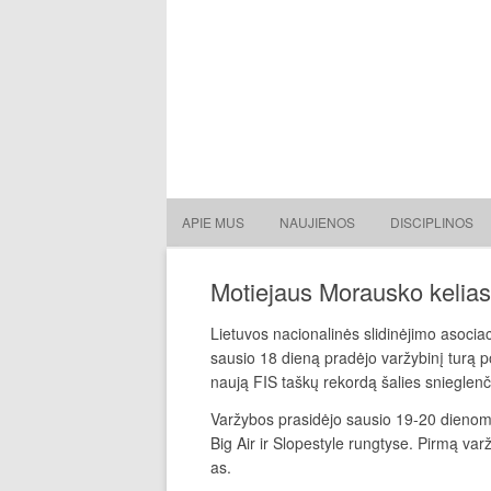
Lietuvos nacionalinė slidin
Lietuvos nacionalinė slidinėjimo asociacija
APIE MUS
NAUJIENOS
DISCIPLINOS
Motiejaus Morausko kelias 
Lietuvos nacionalinės slidinėjimo asocia
sausio 18 dieną pradėjo varžybinį turą p
naują FIS taškų rekordą šalies snieglenčių
Varžybos prasidėjo sausio 19-20 dienom
Big Air ir Slopestyle rungtyse. Pirmą var
as.