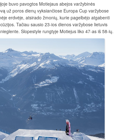
ijoje buvo pavogtos Motiejaus abejos varžybinės
i kovą už poros dienų vyksiančiose Europa Cup varžybose
inėje erdvėje, atsirado žmonių, kurie pagelbėjo atgabenti
ncūzijos. Tačiau sausio 23-ios dienos varžybose lietuvis
nieglente. Slopestyle rungtyje Motiejus liko 47-as iš 58-ių.