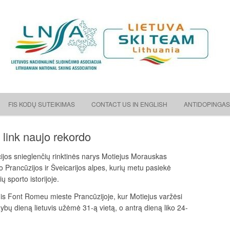
ėjimo asociacija
Skip to content
FIS KODŲ SUTEIKIMAS
CONTACT US IN ENGLISH
ANTIDOPINGAS
link naujo rekordo
cijos snieglenčių rinktinės narys Motiejus Morauskas
o Prancūzijos ir Šveicarijos alpes, kurių metu pasiekė
 sporto istorijoje.
is Font Romeu mieste Prancūzijoje, kur Motiejus varžėsi
žybų dieną lietuvis užėmė 31-ą vietą, o antrą dieną liko 24-