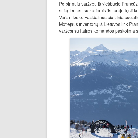
Po pirmųjų varžybų iš viešbučio Prancūz
snieglentės, su kuriomis jis turėjo tęst
Vars mieste. Pasidalinus šia žinia social
Motiejaus inventorių iš Lietuvos link Pra
varžėsi su Italijos komandos paskolinta s