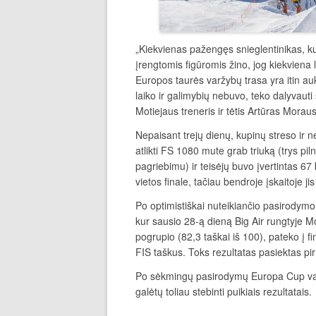
„Kiekvienas pažengęs snieglentinikas, kur
įrengtomis figūromis žino, jog kiekviena le
Europos taurės varžybų trasa yra itin aukš
laiko ir galimybių nebuvo, teko dalyvauti
Motiejaus treneris ir tėtis Artūras Morau
Nepaisant trejų dienų, kupinų streso ir 
atlikti FS 1080 mute grab triuką (trys pil
pagriebimu) ir teisėjų buvo įvertintas 67 b
vietos finale, tačiau bendroje įskaitoje j
Po optimistiškai nuteikiančio pasirodymo
kur sausio 28-ą dieną Big Air rungtyje Mo
pogrupio (82,3 taškai iš 100), pateko į f
FIS taškus. Toks rezultatas pasiektas pir
Po sėkmingų pasirodymų Europa Cup varž
galėtų toliau stebinti puikiais rezultatais.