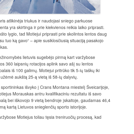
is atlikinėja triukus ir naudojasi sniego parkuose
nta yra skirtinga ir prie kiekvienos reikia laiko priprasti.
to lygio, tad Motiejui priprasti prie skolintos lentos daug
 su tuo ką gavo“ – apie susiklosčiusią situaciją pasakojo
skas.
nežinomybės lietuvis sugebėjo pirmą kart varžybose
nos 360 laipsnių rotacijos aplink savo ašį su lentos
alais iš 100 galimų. Motiejui pritrūko tik 5-ių taškų iki
is užėmė aukštą 25-ą vietą iš 58-ių dalyvių.
 sportininkas išvyko į Crans Montana miestelį Šveicarijoje,
tiejus Morauskas antru kvalifikaciniu rezultatu iš savo
inalą bei iškovojo 9 vietą bendroje įskaitoje, gaudamas 46,4
mą kartą Lietuvos snieglenčių sporto istorijoje.
ybose Motiejus toliau tęsia treniruočių procesą, kad