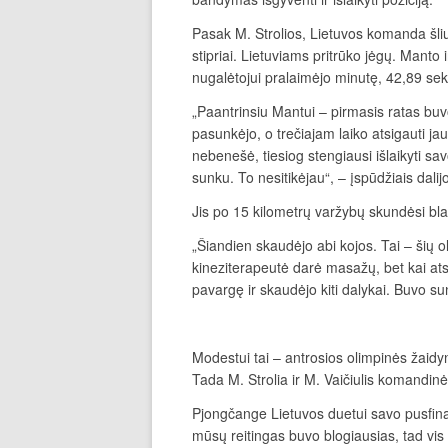
Pasak M. Strolios, Lietuvos komanda šliu
stipriai. Lietuviams pritrūko jėgų. Manto
nugalėtojui pralaimėjo minutę, 42,89 se
„Paantrinsiu Mantui – pirmasis ratas buv
pasunkėjo, o trečiajam laiko atsigauti ja
nebenešė, tiesiog stengiausi išlaikyti sa
sunku. To nesitikėjau“, – įspūdžiais dalijo
Jis po 15 kilometrų varžybų skundėsi b
„Šiandien skaudėjo abi kojos. Tai – šių o
kineziterapeutė darė masažų, bet kai atsi
pavargę ir skaudėjo kiti dalykai. Buvo su
Modestui tai – antrosios olimpinės žaidy
Tada M. Strolia ir M. Vaičiulis komandi
Pjongčange Lietuvos duetui savo pusfinal
mūsų reitingas buvo blogiausias, tad vis 