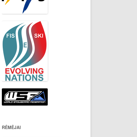
RĖMĖJAI