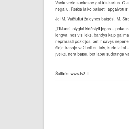
Vankuverio sunkesnė gal tris kartus. O ar
negaliu. Reikia laiko pailsėti, apgalvoti ir
Jei M. Vaičiuliui žaidynės baigėsi, M. Str
„Tikiuosi tolygiai išdėstyti jėgas – pakan
lengva, nes visi lėks, bandys kaip galima
neprarasti pozicijos, bet ir savęs neperle
šioje trasoje važiuoti su tais, kurie laim
įveikti, nėra baisu, bet labai sudėtinga va
Šaltinis: www.tv3.lt