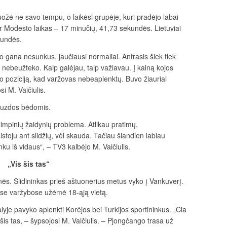
ožė ne savo tempu, o laikėsi grupėje, kuri pradėjo labai
 ir Modesto laikas – 17 minučių, 41,73 sekundės. Lietuviai
kundės.
o gana nesunkus, jaučiausi normaliai. Antrasis šiek tiek
u nebeužteko. Kaip galėjau, taip važiavau. Į kalną kojos
vo poziciją, kad varžovas nebeaplenktų. Buvo žiauriai
si M. Vaičiulis.
lauzdos bėdomis.
limpinių žaidynių problema. Atlikau pratimų,
stoju ant slidžių, vėl skauda. Tačiau šiandien labiau
nku iš vidaus“, – TV3 kalbėjo M. Vaičiulis.
„Vis šis tas“
nės. Slidininkas prieš aštuonerius metus vyko į Vankuverį.
nėse varžybose užėmė 18-ąją vietą.
yje pavyko aplenkti Korėjos bei Turkijos sportininkus. „Čia
šis tas, – šypsojosi M. Vaičiulis. – Pjongčango trasa už