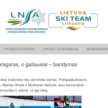
ėjimo asociacija
Skip to content
FIS KODŲ SUTEIKIMAS
CONTACT US IN ENGLISH
ANTIDOPINGAS
 pragaras, o galiausiai – bandymas
ėse žaidynėse liko vienintelis startas. Priešpaskutiniame,
čių, Mantas Strolia ir Modestas Vaičiulis, savo komandinio
 komandas ir užėmė 12-ąją vietą.