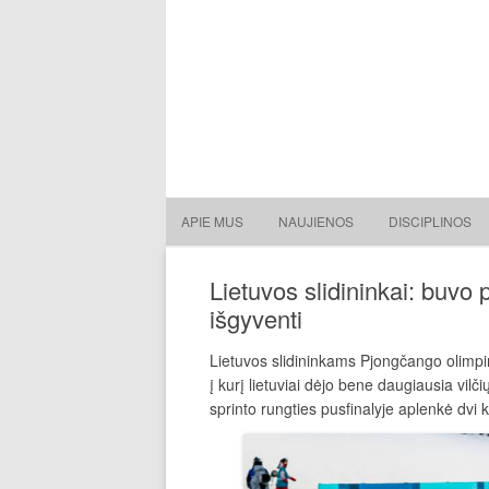
Lietuvos nacionalinė slidin
Lietuvos nacionalinė slidinėjimo asociacija
APIE MUS
NAUJIENOS
DISCIPLINOS
Lietuvos slidininkai: buvo
išgyventi
Lietuvos slidininkams Pjongčango olimpin
į kurį lietuviai dėjo bene daugiausia vil
sprinto rungties pusfinalyje aplenkė dvi