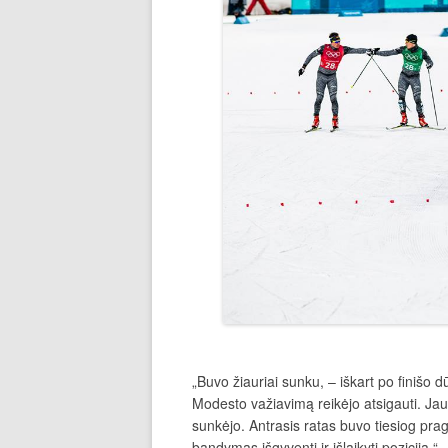
„Buvo žiauriai sunku, – iškart po finišo 
Modesto važiavimą reikėjo atsigauti. Ja
sunkėjo. Antrasis ratas buvo tiesiog prag
bandymas išgyventi ir išlaikyti poziciją.“