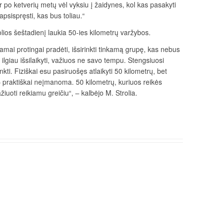
 po ketverių metų vėl vyksiu į žaidynes, kol kas pasakyti
 apsispręsti, kas bus toliau.“
olios šeštadienį laukia 50-ies kilometrų varžybos.
kamai protingai pradėti, išsirinkti tinkamą grupę, kas nebus
 ilgiau išsilaikyti, važiuos ne savo tempu. Stengsiuosi
nkti. Fiziškai esu pasiruošęs atlaikyti 50 kilometrų, bet
i – praktiškai neįmanoma. 50 kilometrų, kuriuos reikės
žiuoti reikiamu greičiu“, – kalbėjo M. Strolia.