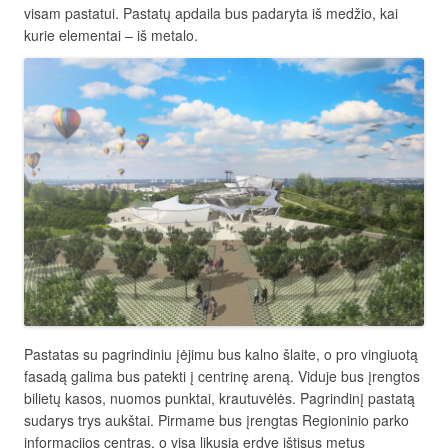
visam pastatui. Pastatų apdaila bus padaryta iš medžio, kai
kurie elementai – iš metalo.
Pastatas su pagrindiniu įėjimu bus kalno šlaite, o pro vingiuotą
fasadą galima bus patekti į centrinę areną. Viduje bus įrengtos
bilietų kasos, nuomos punktai, krautuvėlės. Pagrindinį pastatą
sudarys trys aukštai. Pirmame bus įrengtas Regioninio parko
informacijos centras, o visą likusią erdvę ištisus metus