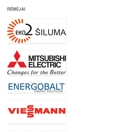
RĖMĖJAI