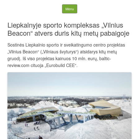
Lietuvos nacionalinė
Skip to content
Menu
slidinėjimo asociacija
Liepkalnyje sporto kompleksas „Vilnius
Beacon“ atvers duris kitų metų pabaigoje
Sostinės Liepkalnio sporto ir sveikatingumo centro projektas
„Vilnius Beacon“ („Vilniaus švyturys“) atsidarys kitų metų
gruodį. Iš viso projektas kainuos 10 mln. eurų, baltic-
review.com cituoja „Eurobuild CEE“.