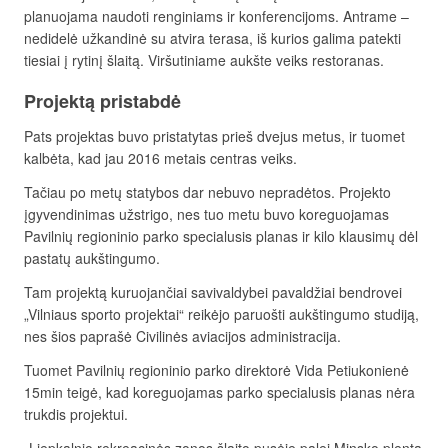
planuojama naudoti renginiams ir konferencijoms. Antrame –
nedidelė užkandinė su atvira terasa, iš kurios galima patekti
tiesiai į rytinį šlaitą. Viršutiniame aukšte veiks restoranas.
Projektą pristabdė
Pats projektas buvo pristatytas prieš dvejus metus, ir tuomet
kalbėta, kad jau 2016 metais centras veiks.
Tačiau po metų statybos dar nebuvo nepradėtos. Projekto
įgyvendinimas užstrigo, nes tuo metu buvo koreguojamas
Pavilnių regioninio parko specialusis planas ir kilo klausimų dėl
pastatų aukštingumo.
Tam projektą kuruojančiai savivaldybei pavaldžiai bendrovei
„Vilniaus sporto projektai“ reikėjo paruošti aukštingumo studiją,
nes šios paprašė Civilinės aviacijos administracija.
Tuomet Pavilnių regioninio parko direktorė Vida Petiukonienė
15min teigė, kad koreguojamas parko specialusis planas nėra
trukdis projektui.