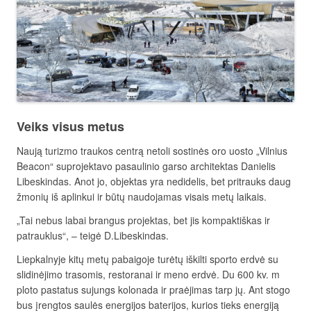
Veiks visus metus
Naują turizmo traukos centrą netoli sostinės oro uosto „Vilnius
Beacon“ suprojektavo pasaulinio garso architektas Danielis
Libeskindas. Anot jo, objektas yra nedidelis, bet pritrauks daug
žmonių iš aplinkui ir būtų naudojamas visais metų laikais.
„Tai nebus labai brangus projektas, bet jis kompaktiškas ir
patrauklus“, – teigė D.Libeskindas.
Liepkalnyje kitų metų pabaigoje turėtų iškilti sporto erdvė su
slidinėjimo trasomis, restoranai ir meno erdvė. Du 600 kv. m
ploto pastatus sujungs kolonada ir praėjimas tarp jų. Ant stogo
bus įrengtos saulės energijos baterijos, kurios tieks energiją