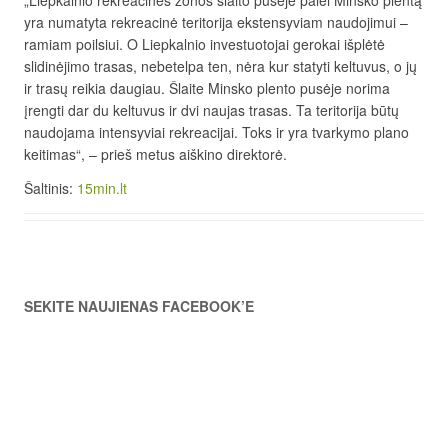
„Liepkalnio rekreacinės zonos šlaito pusėje palei Minsko plentą
yra numatyta rekreacinė teritorija ekstensyviam naudojimui –
ramiam poilsiui. O Liepkalnio investuotojai gerokai išplėtė
slidinėjimo trasas, nebetelpa ten, nėra kur statyti keltuvus, o jų
ir trasų reikia daugiau. Šlaite Minsko plento pusėje norima
įrengti dar du keltuvus ir dvi naujas trasas. Ta teritorija būtų
naudojama intensyviai rekreacijai. Toks ir yra tvarkymo plano
keitimas“, – prieš metus aiškino direktorė.
Šaltinis:
15min.lt
SEKITE NAUJIENAS FACEBOOK’E