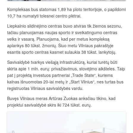
Kompleksas bus statomas 1,89 ha ploto teritorijoje, o papildomi
10,7 ha numatyti tolesnei centro plėtrai.
Liepkalnio slidinėjimo centras buvo atviras tik žiemos sezonu,
tačiau planuojamas naujas sporto ir sveikatingumo centras
veiks ir vasarą. Planuojama, kad per metus kompleksą
aplankys 80 tūkst. žmonių. Šiuo metu Vilniaus pakraštyje
esantis sporto centras kasmet sulaukia 38 tūkst. lankytojų.
Savivaldybė tvarkys viešąją infrastruktūrą, kuriai turėtų būti
skirta apie 1 mln. eurų: privažiavimus, stovėjimo aikšteles. Taip
pat į projektą investuos partneriai „Trade State“, kuriems
kalnas išnuomotas 20-iai metų ir „Start Vilnius“, nes turtas bus
registruotas Vilniaus savivaldybės vardu.
Buvęs Vilniaus meras Artūras Zuokas anksčiau tikino, kad
projektui savivaldybė skirs iki 724 tūkst. eurų.