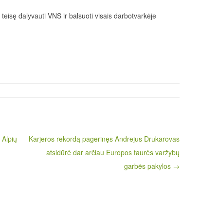
m teisę dalyvauti VNS ir balsuoti visais darbotvarkėje
 Alpių
Karjeros rekordą pagerinęs Andrejus Drukarovas
atsidūrė dar arčiau Europos taurės varžybų
garbės pakylos →