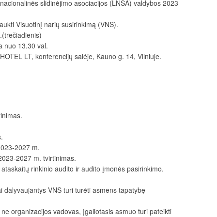
nacionalinės slidinėjimo asociacijos (LNSA) valdybos 2023
aukti Visuotinį narių susirinkimą (VNS).
(trečiadienis)
ja nuo 13.30 val.
TEL LT, konferencijų salėje, Kauno g. 14, Vilniuje.
tinimas.
.
 2023-2027 m.
2023-2027 m. tvirtinimas.
taskaitų rinkinio audito ir audito įmonės pasirinkimo.
 dalyvaujantys VNS turi turėti asmens tapatybę
e organizacijos vadovas, įgaliotasis asmuo turi pateikti