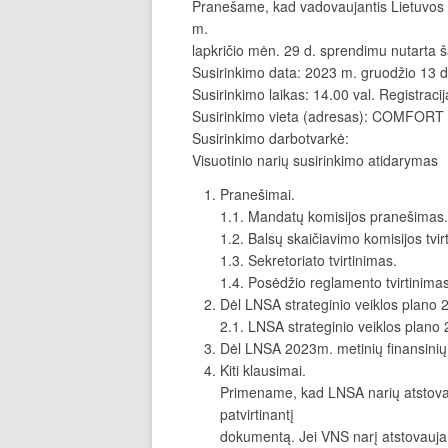
Pranešame, kad vadovaujantis Lietuvos 
m.
lapkričio mėn. 29 d. sprendimu nutarta š
Susirinkimo data: 2023 m. gruodžio 13 d.
Susirinkimo laikas: 14.00 val. Registraci
Susirinkimo vieta (adresas): COMFORT HO
Susirinkimo darbotvarkė:
Visuotinio narių susirinkimo atidarymas
Pranešimai.
1.1. Mandatų komisijos pranešimas.
1.2. Balsų skaičiavimo komisijos tvir
1.3. Sekretoriato tvirtinimas.
1.4. Posėdžio reglamento tvirtinimas
Dėl LNSA strateginio veiklos plano
2.1. LNSA strateginio veiklos plano 
Dėl LNSA 2023m. metinių finansinių a
Kiti klausimai.
Primename, kad LNSA narių atstovai
patvirtinantį
dokumentą. Jei VNS narį atstovauja n