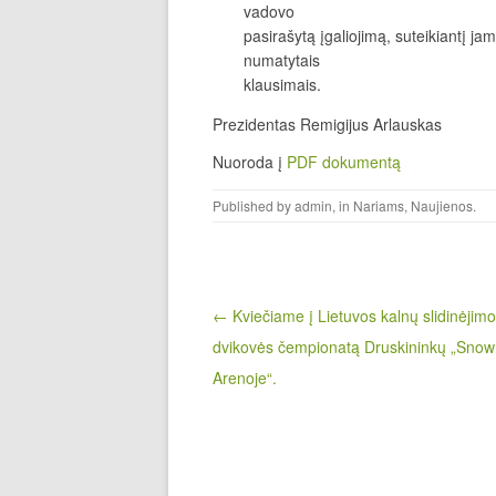
vadovo
pasirašytą įgaliojimą, suteikiantį ja
numatytais
klausimais.
Prezidentas Remigijus Arlauskas
Nuoroda į
PDF dokumentą
Published by
admin
, in
Nariams
,
Naujienos
.
Post navigation
← Kviečiame į Lietuvos kalnų slidinėjimo
dvikovės čempionatą Druskininkų „Snow
Arenoje“.