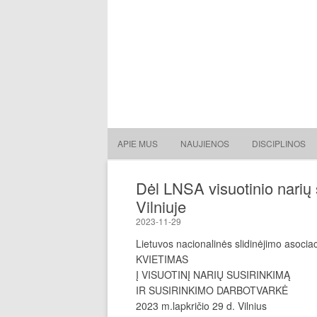
Lietuvos nacionalinė slidin
Lietuvos nacionalinė slidinėjimo asociacija
APIE MUS
NAUJIENOS
DISCIPLINOS
Dėl LNSA visuotinio narių
Vilniuje
2023-11-29
Lietuvos nacionalinės slidinėjimo asocia
KVIETIMAS
Į VISUOTINĮ NARIŲ SUSIRINKIMĄ
IR SUSIRINKIMO DARBOTVARKĖ
2023 m.lapkričio 29 d. Vilnius