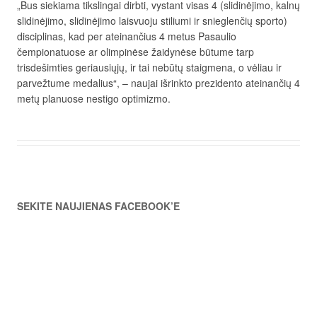
„Bus siekiama tikslingai dirbti, vystant visas 4 (slidinėjimo, kalnų
slidinėjimo, slidinėjimo laisvuoju stiliumi ir snieglenčių sporto)
disciplinas, kad per ateinančius 4 metus Pasaulio
čempionatuose ar olimpinėse žaidynėse būtume tarp
trisdešimties geriausiųjų, ir tai nebūtų staigmena, o vėliau ir
parvežtume medalius“, – n
aujai išrinkto prezidento ateinančių 4
metų planuose nestigo optimizmo.
SEKITE NAUJIENAS FACEBOOK’E