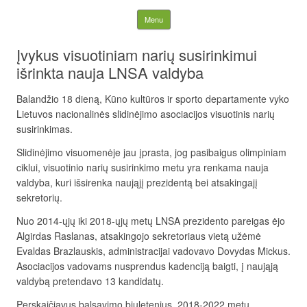
Lietuvos nacionalinė
Skip to content
Menu
slidinėjimo asociacija
Įvykus visuotiniam narių susirinkimui
išrinkta nauja LNSA valdyba
Balandžio 18 dieną, Kūno kultūros ir sporto departamente vyko
Lietuvos nacionalinės slidinėjimo asociacijos visuotinis narių
susirinkimas.
Slidinėjimo visuomenėje jau įprasta, jog pasibaigus olimpiniam
ciklui, visuotinio narių susirinkimo metu yra renkama nauja
valdyba, kuri išsirenka naująjį prezidentą bei atsakingajį
sekretorių.
Nuo 2014-ųjų iki 2018-ųjų metų LNSA prezidento pareigas ėjo
Algirdas Raslanas, atsakingojo sekretoriaus vietą užėmė
Evaldas Brazlauskis, administracijai vadovavo Dovydas Mickus.
Asociacijos vadovams nusprendus kadenciją baigti, į naująją
valdybą pretendavo 13 kandidatų.
Perskaičiavus balsavimo biuletenius, 2018-2022 metų