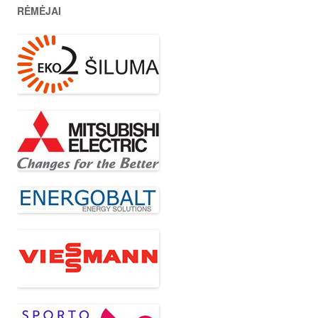
RĖMĖJAI