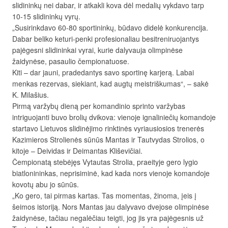
slidininkų nei dabar, ir atkakli kova dėl medalių vykdavo tarp
10-15 slidininkų vyrų.
„Susirinkdavo 60-80 sportininkų, būdavo didelė konkurencija.
Dabar beliko keturi-penki profesionaliau besitreniruojantys
pajėgesni slidininkai vyrai, kurie dalyvauja olimpinėse
žaidynėse, pasaulio čempionatuose.
Kiti – dar jauni, pradedantys savo sportinę karjerą. Labai
menkas rezervas, siekiant, kad augtų meistriškumas“, – sakė
K. Milašius.
Pirmą varžybų dieną per komandinio sprinto varžybas
intriguojanti buvo brolių dvikova: vienoje ignaliniečių komandoje
startavo Lietuvos slidinėjimo rinktinės vyriausiosios trenerės
Kazimieros Strolienės sūnūs Mantas ir Tautvydas Strolios, o
kitoje – Deividas ir Deimantas Kliševičiai.
Čempionatą stebėjęs Vytautas Strolia, praeityje gero lygio
biatlonininkas, neprisiminė, kad kada nors vienoje komandoje
kovotų abu jo sūnūs.
„Ko gero, tai pirmas kartas. Tas momentas, žinoma, įeis į
šeimos istoriją. Nors Mantas jau dalyvavo dvejose olimpinėse
žaidynėse, tačiau negalėčiau teigti, jog jis yra pajėgesnis už