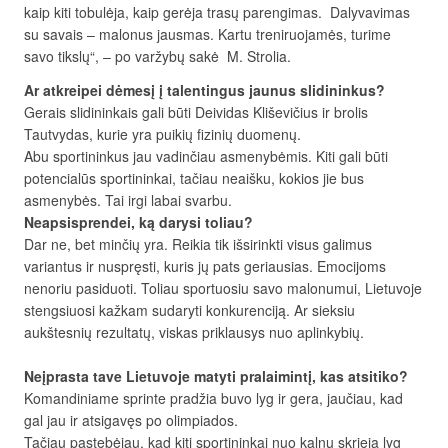
kaip kiti tobulėja, kaip gerėja trasų parengimas. Dalyvavimas
su savais – malonus jausmas. Kartu treniruojamės, turime
savo tikslų“, – po varžybų sakė M. Strolia.
Ar atkreipei dėmesį į talentingus jaunus slidininkus?
Gerais slidininkais gali būti Deividas Kliševičius ir brolis
Tautvydas, kurie yra puikių fizinių duomenų.
Abu sportininkus jau vadinčiau asmenybėmis. Kiti gali būti
potencialūs sportininkai, tačiau neaišku, kokios jie bus
asmenybės. Tai irgi labai svarbu.
Neapsisprendei, ką darysi toliau?
Dar ne, bet minčių yra. Reikia tik išsirinkti visus galimus
variantus ir nuspręsti, kuris jų pats geriausias. Emocijoms
nenoriu pasiduoti. Toliau sportuosiu savo malonumui, Lietuvoje
stengsiuosi kažkam sudaryti konkurenciją. Ar sieksiu
aukštesnių rezultatų, viskas priklausys nuo aplinkybių.
Neįprasta tave Lietuvoje matyti pralaimintį, kas atsitiko?
Komandiniame sprinte pradžia buvo lyg ir gera, jaučiau, kad
gal jau ir atsigavęs po olimpiados.
Tačiau pastebėjau, kad kiti sportininkai nuo kalnų skrieja lyg