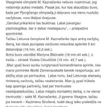
Visaginietė olimpietė M. Kaznačenko nebuvo nusiminusi, jog
nelaimėjo aukso medalio. Pasak jos, kur kas skaudžiau buvo,
kada per Pjongčango olimpiadą ji dalyvavo vos vieno nuotolio
varžybose, nors tikėjosi dvejuose.
„Gerokai prikankino tas laukimas. Labai pavargau
psichologiškai, dar ir dabar neatsigaunu“, – prisipažino
sportininkė.
Tačiau Lietuvos čempione M. Kaznačenko tapo antrą varžybų
dieną, kai visas jaunąsias varžoves nesunkiai aplenkė 5 km
distancijoje (16 min. 42,6 sek.).
Antra buvo uteniškė Martyna Biliūnaitė (18 min.40 sek.), o
trečia – vilnietė Violeta Citovičiūtė (19 min. 45,7 sek.).
„Man ypač buvo sunku rungtyniauti komandiniame sprinte, nes
mano porininkė Akvilė Zemenauskaitė beveik nesportuoja, ant
slidžių stojo po pertraukos. Labai noriu, kad Lietuvoje atsirastų
rimtesnių varžovių, tačiau neatsiranda. Man jų ypač trūksta
kaip sparingo partnerių, kad per treniruotes
neatsipalaiduočiau. Labai mėgstu kontaktinį darbą, o ne vienai
treniruotis“,- sakė M. Kaznačenko. Ji gyvena Visagine, tačiau
jos trenerė – Kazimiera Strolienė, todėl daug laiko praleidžia ne