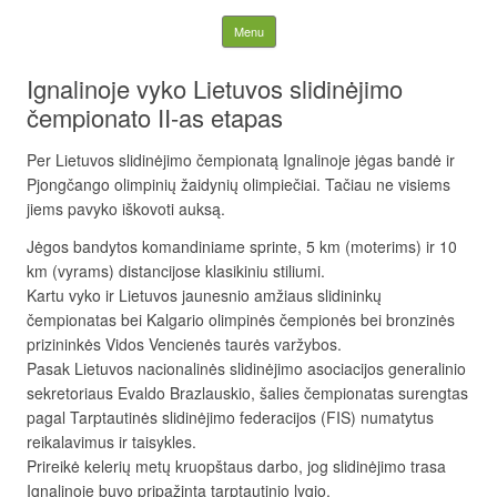
Lietuvos nacionalinė
Skip to content
Menu
slidinėjimo asociacija
Ignalinoje vyko Lietuvos slidinėjimo
čempionato II-as etapas
Per Lietuvos slidinėjimo čempionatą Ignalinoje jėgas bandė ir
Pjongčango olimpinių žaidynių olimpiečiai. Tačiau ne visiems
jiems pavyko iškovoti auksą.
Jėgos bandytos komandiniame sprinte, 5 km (moterims) ir 10
km (vyrams) distancijose klasikiniu stiliumi.
Kartu vyko ir Lietuvos jaunesnio amžiaus slidininkų
čempionatas bei Kalgario olimpinės čempionės bei bronzinės
prizininkės Vidos Vencienės taurės varžybos.
Pasak Lietuvos nacionalinės slidinėjimo asociacijos generalinio
sekretoriaus Evaldo Brazlauskio, šalies čempionatas surengtas
pagal Tarptautinės slidinėjimo federacijos (FIS) numatytus
reikalavimus ir taisykles.
Prireikė kelerių metų kruopštaus darbo, jog slidinėjimo trasa
Ignalinoje buvo pripažinta tarptautinio lygio.