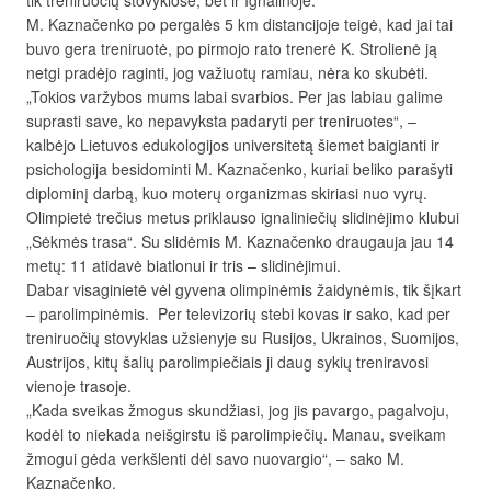
tik treniruočių stovyklose, bet ir Ignalinoje.
M. Kaznačenko po pergalės 5 km distancijoje teigė, kad jai tai
buvo gera treniruotė, po pirmojo rato trenerė K. Strolienė ją
netgi pradėjo raginti, jog važiuotų ramiau, nėra ko skubėti.
„Tokios varžybos mums labai svarbios. Per jas labiau galime
suprasti save, ko nepavyksta padaryti per treniruotes“, –
kalbėjo Lietuvos edukologijos universitetą šiemet baigianti ir
psichologija besidominti M. Kaznačenko, kuriai beliko parašyti
diplominį darbą, kuo moterų organizmas skiriasi nuo vyrų.
Olimpietė trečius metus priklauso ignaliniečių slidinėjimo klubui
„Sėkmės trasa“. Su slidėmis M. Kaznačenko draugauja jau 14
metų: 11 atidavė biatlonui ir tris – slidinėjimui.
Dabar visaginietė vėl gyvena olimpinėmis žaidynėmis, tik šįkart
– parolimpinėmis. Per televizorių stebi kovas ir sako, kad per
treniruočių stovyklas užsienyje su Rusijos, Ukrainos, Suomijos,
Austrijos, kitų šalių parolimpiečiais ji daug sykių treniravosi
vienoje trasoje.
„Kada sveikas žmogus skundžiasi, jog jis pavargo, pagalvoju,
kodėl to niekada neišgirstu iš parolimpiečių. Manau, sveikam
žmogui gėda verkšlenti dėl savo nuovargio“, – sako M.
Kaznačenko.