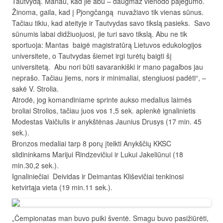
Tautvydą. Manau, kad jie abu – daugmaž vienodo pajėgumo.
Žinoma, gaila, kad į Pjongčangą nuvažiavo tik vienas sūnus.
Tačiau tikiu, kad ateityje ir Tautvydas savo tikslą pasieks. Savo
sūnumis labai didžiuojuosi, jie turi savo tikslą. Abu ne tik
sportuoja: Mantas baigė magistratūrą Lietuvos edukologijos
universitete, o Tautvydas šiemet irgi turėtų baigti šį
universitetą. Abu nori būti savarankiški ir mano pagalbos jau
neprašo. Tačiau jiems, nors ir minimaliai, stengiuosi padėti“, –
sakė V. Strolia.
Atrodė, jog komandiniame sprinte aukso medalius laimės
broliai Strolios, tačiau juos vos 1,5 sek. aplenkė ignalinietis
Modestas Vaičiulis ir anykštėnas Jaunius Drusys (17 min. 45
sek.).
Bronzos medaliai tarp 8 porų įteikti Anykščių KKSC
slidininkams Marijui Rindzevičiui ir Lukui Jakeliūnui (18
min.30,2 sek.).
Ignaliniečiai Deividas ir Deimantas Kliševičiai tenkinosi
ketvirtąja vieta (19 min.11 sek.).
„Čempionatas man buvo puiki šventė. Smagu buvo pasižiūrėti,