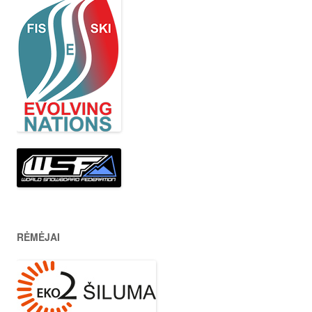
RĖMĖJAI