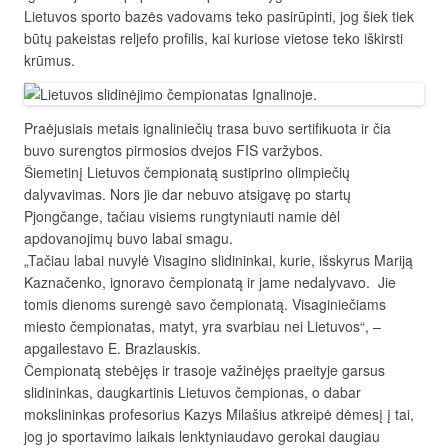
Lietuvos sporto bazės vadovams teko pasirūpinti, jog šiek tiek
būtų pakeistas reljefo profilis, kai kuriose vietose teko iškirsti
krūmus.
Praėjusiais metais ignaliniečių trasa buvo sertifikuota ir čia
buvo surengtos pirmosios dvejos FIS varžybos.
Šiemetinį Lietuvos čempionatą sustiprino olimpiečių
dalyvavimas. Nors jie dar nebuvo atsigavę po startų
Pjongčange, tačiau visiems rungtyniauti namie dėl
apdovanojimų buvo labai smagu.
„Tačiau labai nuvylė Visagino slidininkai, kurie, išskyrus Mariją
Kaznačenko, ignoravo čempionatą ir jame nedalyvavo. Jie
tomis dienoms surengė savo čempionatą. Visaginiečiams
miesto čempionatas, matyt, yra svarbiau nei Lietuvos“, –
apgailestavo E. Brazlauskis.
Čempionatą stebėjęs ir trasoje važinėjęs praeityje garsus
slidininkas, daugkartinis Lietuvos čempionas, o dabar
mokslininkas profesorius Kazys Milašius atkreipė dėmesį į tai,
jog jo sportavimo laikais lenktyniaudavo gerokai daugiau