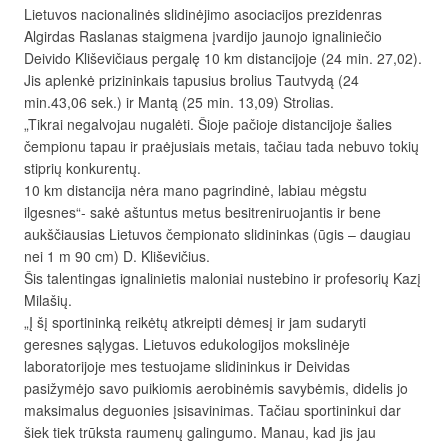
Lietuvos nacionalinės slidinėjimo asociacijos prezidenras
Algirdas Raslanas staigmena įvardijo jaunojo ignaliniečio
Deivido Kliševičiaus pergalę 10 km distancijoje (24 min. 27,02).
Jis aplenkė prizininkais tapusius brolius Tautvydą (24
min.43,06 sek.) ir Mantą (25 min. 13,09) Strolias.
„Tikrai negalvojau nugalėti. Šioje pačioje distancijoje šalies
čempionu tapau ir praėjusiais metais, tačiau tada nebuvo tokių
stiprių konkurentų.
10 km distancija nėra mano pagrindinė, labiau mėgstu
ilgesnes“- sakė aštuntus metus besitreniruojantis ir bene
aukščiausias Lietuvos čempionato slidininkas (ūgis – daugiau
nei 1 m 90 cm) D. Kliševičius.
Šis talentingas ignalinietis maloniai nustebino ir profesorių Kazį
Milašių.
„Į šį sportininką reikėtų atkreipti dėmesį ir jam sudaryti
geresnes sąlygas. Lietuvos edukologijos mokslinėje
laboratorijoje mes testuojame slidininkus ir Deividas
pasižymėjo savo puikiomis aerobinėmis savybėmis, didelis jo
maksimalus deguonies įsisavinimas. Tačiau sportininkui dar
šiek tiek trūksta raumenų galingumo. Manau, kad jis jau