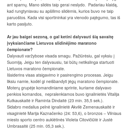
ant sparnų. Mano slidės taip gerai neslydo. Padariau klaidą,
kad rungtyniavau su apšilimo slidėmis, kurios buvo ne taip
paruoštos. Kada visi sportininkai yra vienodo pajėgumo, tas iš
karto pasijuto.
Ar jau baigei sezoną, o gal ketini dalyvauti šią savaitę
įvyksiančiame Lietuvos slidinėjimo maratono
čempionate?
Dalyvauti varžybose visada smagu. Pažiūrėsiu, gal vyksiu į
Suomiją. Jeigu ten dalyvausiu, tai būtų netikslinga startuoti
Lietuvos maratono čempionate.
Išsiderins visas atsigavimo ir pasirengimo procesas. Jeigu
liksiu namie, kodėl gi neišbandyti jėgų maratono čempionate.
Moterų grupėje komandiniame sprinte, kuriame dalyvavo
penkios komandos, nepralenkiamos buvo ignalinietės Vitalija
Kutkauskaitė ir Raminta Dindaitė (23 min. 35,5 sek.).
Sidabro medalius pelnė ignalinietė Akvilė Zemenauskaitė ir
visaginietė Marija Kaznačenko (24: 53,6), o bronzos – Vilniaus
miesto sporto centro auklėtinės Violeta Citovičiūtė ir Justė
Umbrasaitė (25 min. 05,3 sek.).