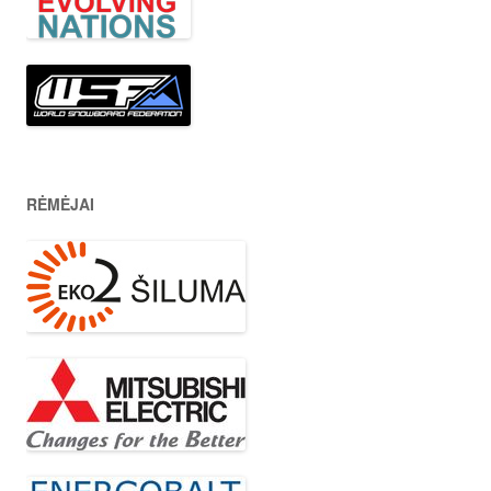
RĖMĖJAI