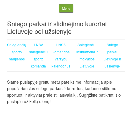
Lietuvos nacionalinė
Skip to content
Menu
slidinėjimo asociacija
Sniego parkai ir slidinėjimo kurortai
Lietuvoje bei užsienyje
Snieglenčių
LNSA
LNSA
Snieglenčių
Sniego
sporto
snieglenčių
komandos
instruktoriai ir
parkai
naujienos
sporto
varžybų
mokyklos
Lietuvoje ir
komanda
kalendorius
Lietuvoje
užsienyje
Šiame puslapyje greitu metu pateiksime informacija apie
populiariausius sniego parkus ir kurortus, kuriuose siūlome
sportuoti ir aktyviai praleisti laisvalaikį. Sugrįžkite patikrinti šio
puslapio už kelių dienų!