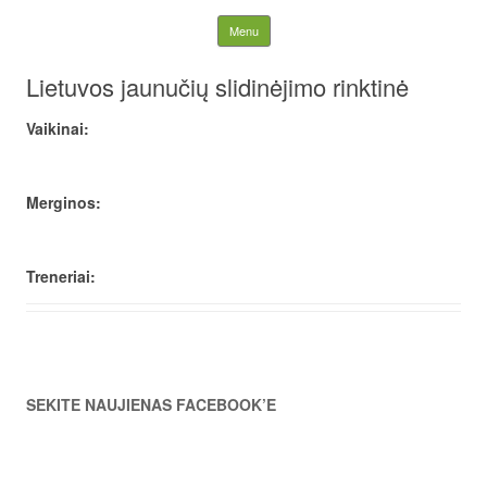
Lietuvos nacionalinė
Skip to content
Menu
slidinėjimo asociacija
Lietuvos jaunučių slidinėjimo rinktinė
Vaikinai:
Merginos:
Treneriai:
SEKITE NAUJIENAS FACEBOOK’E