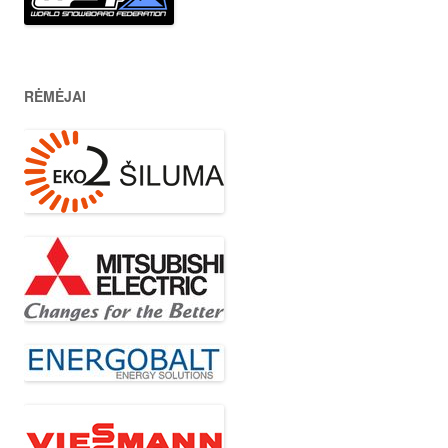
RĖMĖJAI